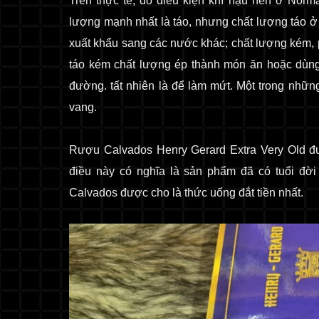
Trên thực tế, do điều kiện khí hậu nên ở Norm
lượng mạnh nhất là táo, nhưng chất lượng táo ở 
xuất khẩu sang các nước khác; chất lượng kém, 
táo kém chất lượng ép thành món ăn hoặc dùng
đường. tất nhiên là để làm mứt. Một trong nhữn
vang.
Rượu Calvados Henry Gerard Extra Very Old
đư
điều này có nghĩa là sản phẩm đã có tuổi đời
Calvados được cho là thức uống đắt tiền nhất.