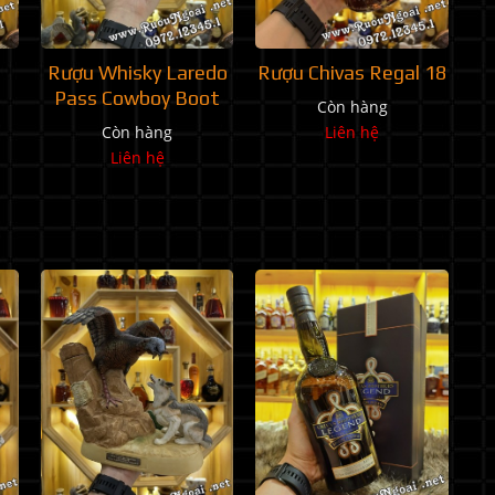
Rượu Whisky Laredo
Rượu Chivas Regal 18
Pass Cowboy Boot
Còn hàng
Còn hàng
Liên hệ
Liên hệ