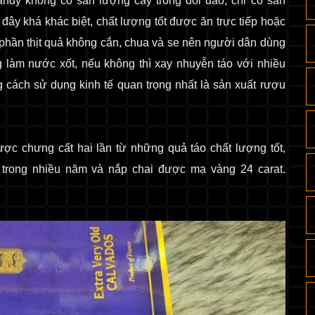
andy không có sản lượng cây trồng dồi dào, chỉ có sản
đây khá khác biệt, chất lượng tốt được ăn trực tiếp hoặc
phần thịt quả không cắn, chua và se nên người dân dùng
 làm nước xốt, nếu không thì xay nhuyễn táo với nhiều
g cách sử dụng kinh tế quan trọng nhất là sản xuất rượu
ợc chưng cất hai lần từ những quả táo chất lượng tốt,
 trong nhiều năm và nắp chai được mạ vàng 24 carat.