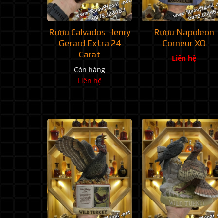
Rượu Calvados Henry
Rượu Napoleon
Gerard Extra 24
Corneur XO
Carat
Liên hệ
Còn hàng
Liên hệ