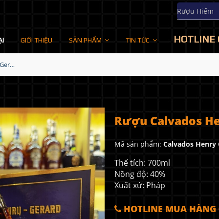
Rượu Hiếm -
HOTLINE 
ẠI
GIỚI THIỆU
SẢN PHẨM
TIN TỨC
Rượu Calvados Henry Gerard Extra Very Old
Rượu Calvados He
Mã sản phẩm:
Calvados Henry 
Thể tích: 700ml
Nồng độ: 40%
Xuất xứ: Pháp
HOTLINE MUA HÀNG 0