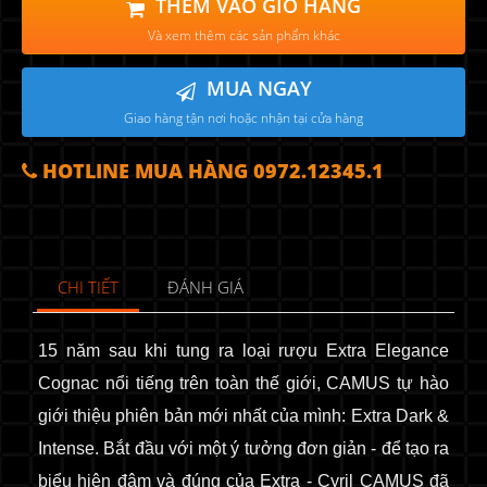
THÊM VÀO GIỎ HÀNG
Và xem thêm các sản phẩm khác
MUA NGAY
Giao hàng tận nơi hoặc nhận tại cửa hàng
HOTLINE MUA HÀNG 0972.12345.1
CHI TIẾT
ĐÁNH GIÁ
15 năm sau khi tung ra loại rượu Extra Elegance
Cognac nổi tiếng trên toàn thế giới, CAMUS tự hào
giới thiệu phiên bản mới nhất của mình: Extra Dark
&
Intense.
Bắt đầu với một ý tưởng đơn giản - để tạo ra
biểu hiện
đậm
và
đúng
của Extra - Cyril CAMUS đã