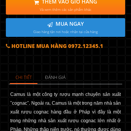
THÊM VÀO GIỎ HÀNG
Và xem thêm các sản phẩm khác
MUA NGAY
Giao hàng tận nơi hoặc nhận tại cửa hàng
HOTLINE MUA HÀNG 0972.12345.1
CHI TIẾT
ĐÁNH GIÁ
Camu
s là một công ty rượu mạnh chuyên sản xuất
"cognac". Ngoài ra, Camus là một trong năm nhà sản
xuất rượu cognac hàng đầu ở Pháp vì đây là một
trong những nhà sản xuất rượu cognac lớn nhất ở
Pháp. Những thập niên trước, nó thường được dùng