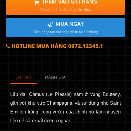
THÊM VÀO GIỎ HÀNG
Và xem thêm các sản phẩm khác
MUA NGAY
Giao hàng tận nơi hoặc nhận tại cửa hàng
HOTLINE MUA HÀNG 0972.12345.1
CHI TIẾT
ĐÁNH GIÁ
Lâu đài Camus (Le Plessis) nằm ở vùng Bouteny,
gần với khu vực Champagne, và sử dụng nho Saint
Emilion trồng trong vườn của chính nó làm nguyên
liệu để sản xuất rượu cognac.