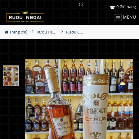
0
Giỏ hàng
MENU
Trang chủ
Rượu Hiếm - Cũ
Rượu Camus L'elegant