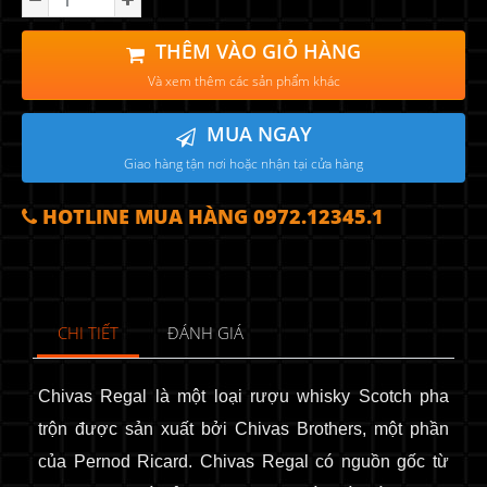
THÊM VÀO GIỎ HÀNG
Và xem thêm các sản phẩm khác
MUA NGAY
Giao hàng tận nơi hoặc nhận tại cửa hàng
HOTLINE MUA HÀNG 0972.12345.1
CHI TIẾT
ĐÁNH GIÁ
Chivas Regal là một loại rượu whisky Scotch pha
trộn được sản xuất bởi Chivas Brothers, một phần
của Pernod Ricard.
Chivas Regal có nguồn gốc từ