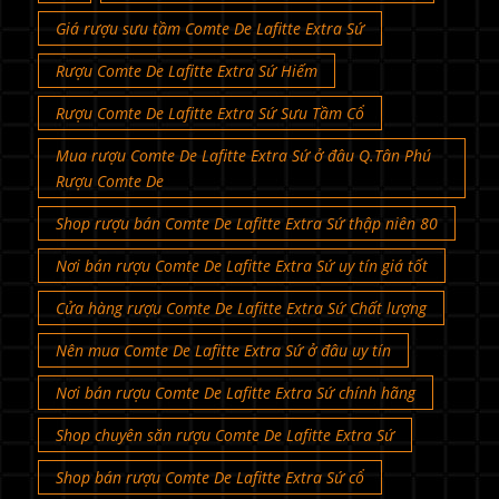
Giá rượu sưu tầm Comte De Lafitte Extra Sứ
Rượu Comte De Lafitte Extra Sứ Hiếm
Rượu Comte De Lafitte Extra Sứ Sưu Tầm Cổ
Mua rượu Comte De Lafitte Extra Sứ ở đâu Q.Tân Phú
Rượu Comte De
Shop rượu bán Comte De Lafitte Extra Sứ thập niên 80
Nơi bán rượu Comte De Lafitte Extra Sứ uy tín giá tốt
Cửa hàng rượu Comte De Lafitte Extra Sứ Chất lượng
Nên mua Comte De Lafitte Extra Sứ ở đâu uy tín
Nơi bán rượu Comte De Lafitte Extra Sứ chính hãng
Shop chuyên săn rượu Comte De Lafitte Extra Sứ
Shop bán rượu Comte De Lafitte Extra Sứ cổ