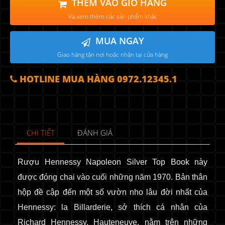
THÊM VÀO GIỎ HÀNG
Và xem thêm các sản phẩm khác
MUA NGAY
Giao hàng tận nơi hoặc nhận tại cửa hàng
HOTLINE MUA HÀNG 0972.12345.1
CHI TIẾT
ĐÁNH GIÁ
R
ượu Hennessy Napoleon Silver Top Book này
được đóng chai vào cuối những năm 1970.
Bản thân
hộp đề cập đến một số vườn nho lâu đời nhất của
Hennessy: la Billarderie, sở thích cá nhân của
Richard Hennessy, Hauteneuve, nằm trên những