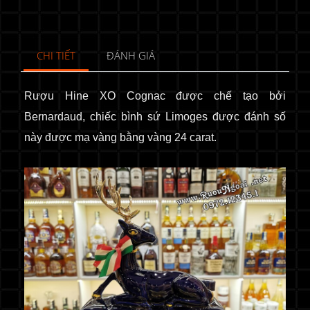
CHI TIẾT
ĐÁNH GIÁ
Rượu Hine
XO
Cogna
c đ
ược chế tạo bởi
Bernardaud, chiếc bình sứ Limoges được đánh số
này được mạ vàng bằng vàng 24 carat.