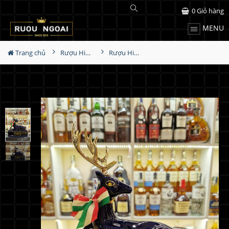
0
Giỏ hàng
MENU
Trang chủ
Rượu Hiếm - Cũ
Rượu Hine Cognac XO