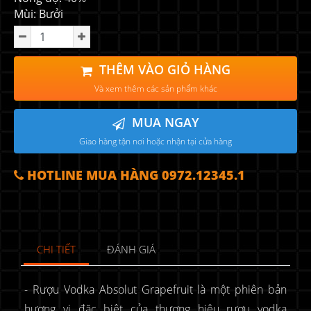
Mùi: Bưởi
THÊM VÀO GIỎ HÀNG
Và xem thêm các sản phẩm khác
MUA NGAY
Giao hàng tận nơi hoặc nhận tại cửa hàng
HOTLINE MUA HÀNG 0972.12345.1
CHI TIẾT
ĐÁNH GIÁ
- Rượu Vodka Absolut Grapefruit là một phiên bản
hương vị đặc biệt của thương hiệu rượu vodka