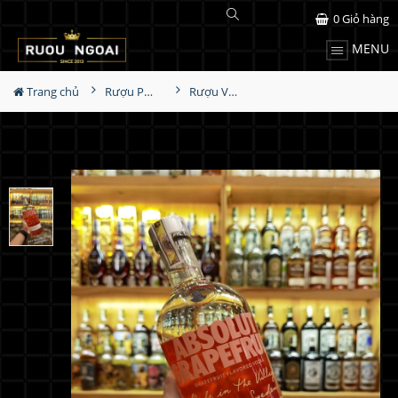
0
Giỏ hàng
MENU
Trang chủ
Rượu Pha Chế
Rượu Vodka Absolut Grapefruit 1L