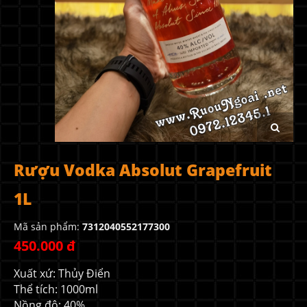
Rượu Vodka Absolut Grapefruit
1L
Mã sản phẩm:
7312040552177300
450.000 đ
Xuất xứ: Thủy Điển
Thể tích: 1000ml
Nồng độ: 40%