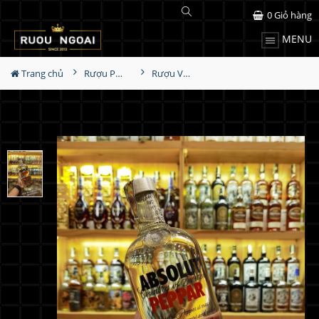
0
Giỏ hàng
MENU
Trang chủ
Rượu Pha Chế
Rượu Vodka Absolut Peppar 1L