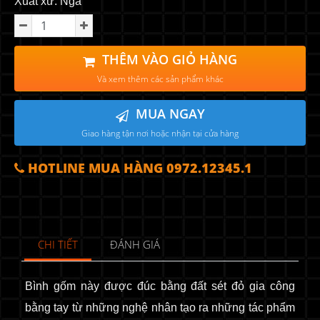
Xuất xứ: Nga
THÊM VÀO GIỎ HÀNG
Và xem thêm các sản phẩm khác
MUA NGAY
Giao hàng tận nơi hoặc nhận tại cửa hàng
HOTLINE MUA HÀNG 0972.12345.1
CHI TIẾT
ĐÁNH GIÁ
Bình gốm này được đúc bằng đất sét đỏ gia công
bằng tay
từ những nghệ nhân tạo ra những tác phẩm