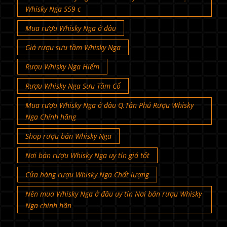
Whisky Nga S59 c
Mua rượu Whisky Nga ở đâu
Giá rượu sưu tầm Whisky Nga
Rượu Whisky Nga Hiếm
Rượu Whisky Nga Sưu Tầm Cổ
Mua rượu Whisky Nga ở đâu Q.Tân Phú Rượu Whisky
Nga Chính hãng
Shop rượu bán Whisky Nga
Nơi bán rượu Whisky Nga uy tín giá tốt
Cửa hàng rượu Whisky Nga Chất lượng
Nên mua Whisky Nga ở đâu uy tín Nơi bán rượu Whisky
Nga chính hãn