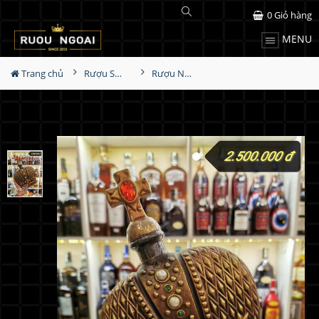
0
Giỏ hàng
MENU
Trang chủ
Rượu Sưu Tầm - Nga
Rượu Nga Brandy XO Vương Miệng