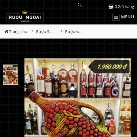
0
Giỏ hàng
MENU
Trang chủ
Rượu Sưu Tầm - Nga
Rượu vang Georgia Reb Wines 133