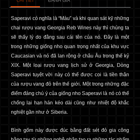
CHI TIẾT
ĐÁNH GIÁ
Saperavi có nghĩa là “Màu” và khi quan sát kỹ những
chai rượu vang Georgia Reb Wines này thì chúng ta
sẽ thấy lý do đằng sau cái tên của nó. Đây là một
trong những giống nho quan trọng nhất của khu vực
Caucasian và nó đã lan rộng ở châu Âu trong thế kỷ
XIX. Một loại rượu vang lịch sử ở Georgia, Dòng
Saperavi tuyệt vời này có thể được coi là tiền thân
của rượu vang đỏ trên thế giới. Một trong những đặc
điểm đáng chú ý của giống nho Saperavi là nó có thể
chống lại hạn hán kéo dài cũng như nhiệt độ khắc
nghiệt gần như ở Siberia.
Bình gốm này được đúc bằng đất sét đỏ gia công
bằng tay
từ những nghệ nhân tạo ra những tác phẩm