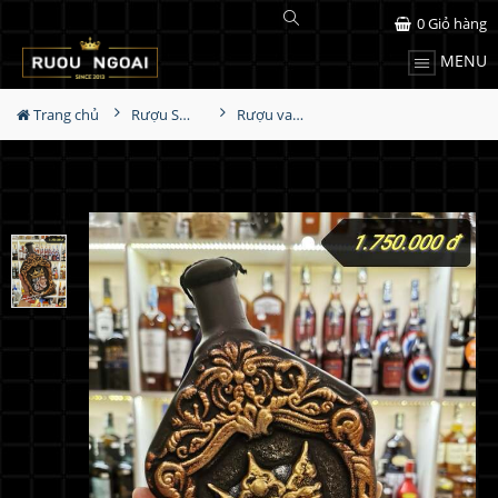
0
Giỏ hàng
MENU
Trang chủ
Rượu Sưu Tầm - Nga
Rượu vang Georgia Reb Wines S02