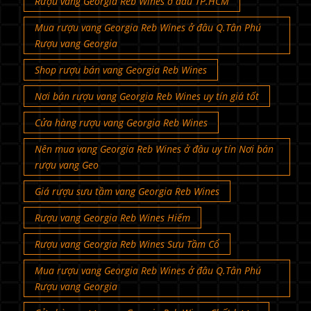
Rượu vang Georgia Reb Wines ở đâu TP.HCM
Mua rượu vang Georgia Reb Wines ở đâu Q.Tân Phú
Rượu vang Georgia
Shop rượu bán vang Georgia Reb Wines
Nơi bán rượu vang Georgia Reb Wines uy tín giá tốt
Cửa hàng rượu vang Georgia Reb Wines
Nên mua vang Georgia Reb Wines ở đâu uy tín Nơi bán
rượu vang Geo
Giá rượu sưu tầm vang Georgia Reb Wines
Rượu vang Georgia Reb Wines Hiếm
Rượu vang Georgia Reb Wines Sưu Tầm Cổ
Mua rượu vang Georgia Reb Wines ở đâu Q.Tân Phú
Rượu vang Georgia