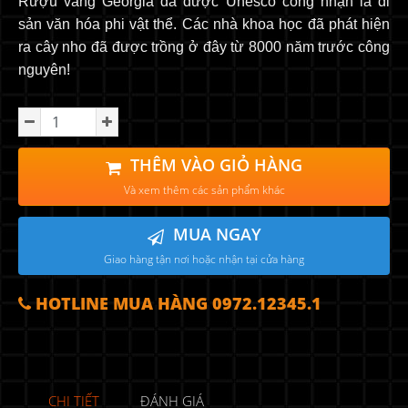
Rượu vang Georgia đã được Unesco công nhận là di
sản văn hóa phi vật thể. Các nhà khoa học đã phát hiện
ra cây nho đã được trồng ở đây từ 8000 năm trước công
nguyên!
THÊM VÀO GIỎ HÀNG
Và xem thêm các sản phẩm khác
MUA NGAY
Giao hàng tận nơi hoặc nhận tại cửa hàng
HOTLINE MUA HÀNG 0972.12345.1
CHI TIẾT
ĐÁNH GIÁ