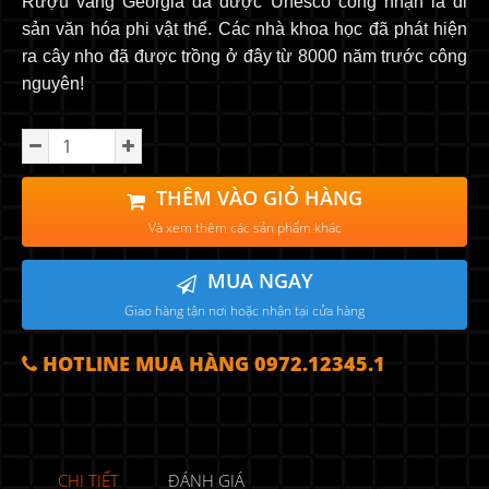
Rượu vang Georgia đã được Unesco công nhận là di
sản văn hóa phi vật thể. Các nhà khoa học đã phát hiện
ra cây nho đã được trồng ở đây từ 8000 năm trước công
nguyên!
THÊM VÀO GIỎ HÀNG
Và xem thêm các sản phẩm khác
MUA NGAY
Giao hàng tận nơi hoặc nhận tại cửa hàng
HOTLINE MUA HÀNG 0972.12345.1
CHI TIẾT
ĐÁNH GIÁ