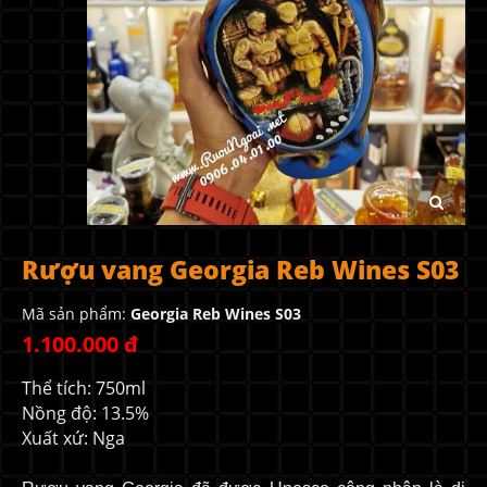
Rượu vang Georgia Reb Wines S03
Mã sản phẩm:
Georgia Reb Wines S03
1.100.000 đ
Thể tích: 750ml
Nồng độ: 13.5%
Xuất xứ: Nga