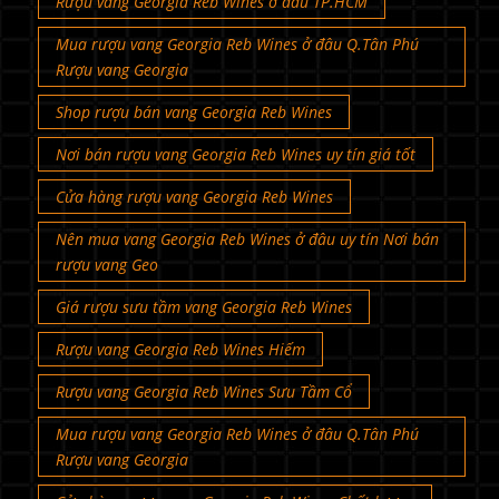
Rượu vang Georgia Reb Wines ở đâu TP.HCM
Mua rượu vang Georgia Reb Wines ở đâu Q.Tân Phú
Rượu vang Georgia
Shop rượu bán vang Georgia Reb Wines
Nơi bán rượu vang Georgia Reb Wines uy tín giá tốt
Cửa hàng rượu vang Georgia Reb Wines
Nên mua vang Georgia Reb Wines ở đâu uy tín Nơi bán
rượu vang Geo
Giá rượu sưu tầm vang Georgia Reb Wines
Rượu vang Georgia Reb Wines Hiếm
Rượu vang Georgia Reb Wines Sưu Tầm Cổ
Mua rượu vang Georgia Reb Wines ở đâu Q.Tân Phú
Rượu vang Georgia