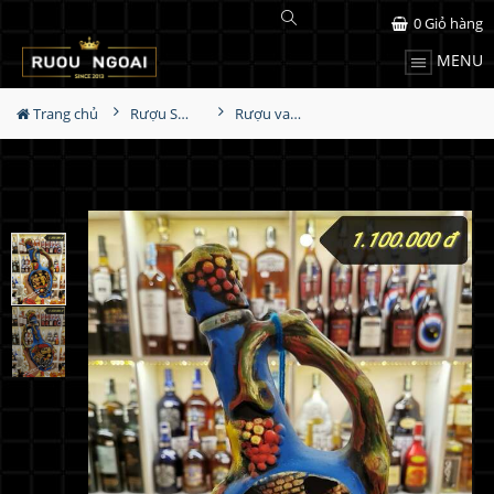
0
Giỏ hàng
MENU
Trang chủ
Rượu Sưu Tầm - Nga
Rượu vang Georgia Reb Wines S03