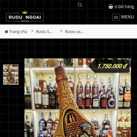
0
Giỏ hàng
MENU
Trang chủ
Rượu Sưu Tầm - Nga
Rượu vang Georgia Reb Wines S102