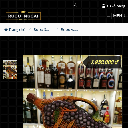
0
Giỏ hàng
MENU
Trang chủ
Rượu Sưu Tầm - Nga
Rượu vang Georgia Reb Wines S21