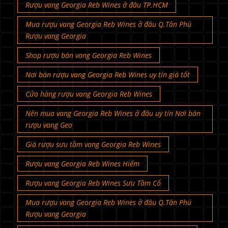
Rượu vang Georgia Reb Wines ở đâu TP.HCM
Mua rượu vang Georgia Reb Wines ở đâu Q.Tân Phú
Rượu vang Georgia
Shop rượu bán vang Georgia Reb Wines
Nơi bán rượu vang Georgia Reb Wines uy tín giá tốt
Cửa hàng rượu vang Georgia Reb Wines
Nên mua vang Georgia Reb Wines ở đâu uy tín Nơi bán
rượu vang Geo
Giá rượu sưu tầm vang Georgia Reb Wines
Rượu vang Georgia Reb Wines Hiếm
Rượu vang Georgia Reb Wines Sưu Tầm Cổ
Mua rượu vang Georgia Reb Wines ở đâu Q.Tân Phú
Rượu vang Georgia