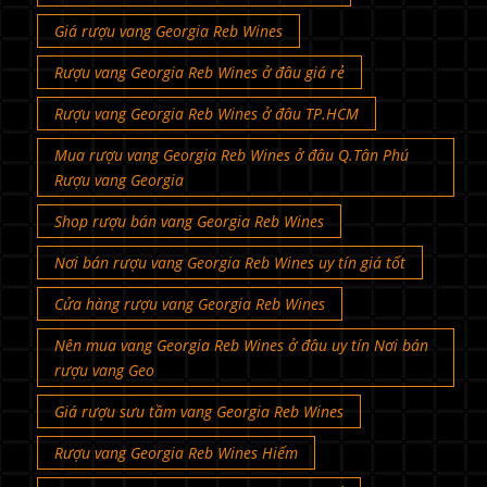
Giá rượu vang Georgia Reb Wines
Rượu vang Georgia Reb Wines ở đâu giá rẻ
Rượu vang Georgia Reb Wines ở đâu TP.HCM
Mua rượu vang Georgia Reb Wines ở đâu Q.Tân Phú
Rượu vang Georgia
Shop rượu bán vang Georgia Reb Wines
Nơi bán rượu vang Georgia Reb Wines uy tín giá tốt
Cửa hàng rượu vang Georgia Reb Wines
Nên mua vang Georgia Reb Wines ở đâu uy tín Nơi bán
rượu vang Geo
Giá rượu sưu tầm vang Georgia Reb Wines
Rượu vang Georgia Reb Wines Hiếm