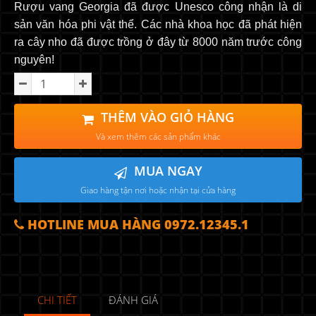
Rượu vang Georgia đã được Unesco công nhận là di
sản văn hóa phi vật thể. Các nhà khoa học đã phát hiện
ra cây nho đã được trồng ở đây từ 8000 năm trước công
nguyên!
THÊM VÀO GIỎ HÀNG
Và xem thêm các sản phẩm khác
MUA NGAY
Giao hàng tận nơi hoặc nhận tại cửa hàng
HOTLINE MUA HÀNG 0972.12345.1
CHI TIẾT
ĐÁNH GIÁ