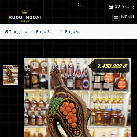
0
Giỏ hàng
MENU
Trang chủ
Rượu Sưu Tầm - Nga
Rượu vang Georgia Reb Wines S34