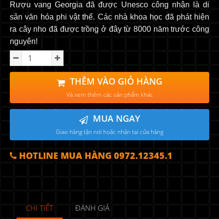
Rượu vang Georgia đã được Unesco công nhận là di
sản văn hóa phi vật thể. Các nhà khoa học đã phát hiện
ra cây nho đã được trồng ở đây từ 8000 năm trước công
nguyên!
THÊM VÀO GIỎ HÀNG
Và xem thêm các sản phẩm khác
MUA NGAY
Giao hàng tận nơi hoặc nhận tại cửa hàng
HOTLINE MUA HÀNG 0972.12345.1
CHI TIẾT
ĐÁNH GIÁ