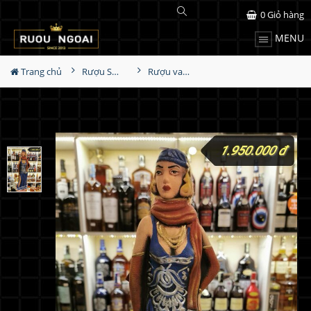
0
Giỏ hàng
MENU
Trang chủ
Rượu Sưu Tầm - Nga
Rượu vang Georgia Reb Wines S52