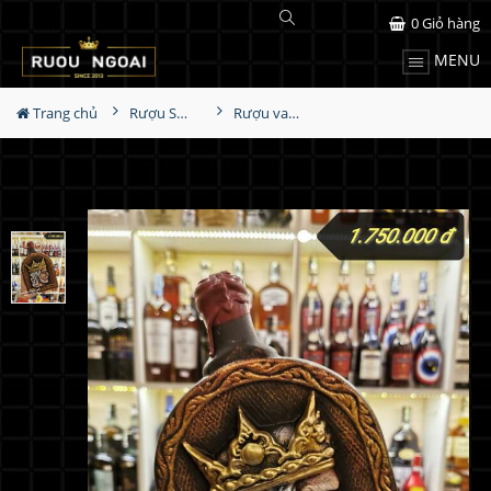
0
Giỏ hàng
MENU
Trang chủ
Rượu Sưu Tầm - Nga
Rượu vang Georgia Reb Wines S74