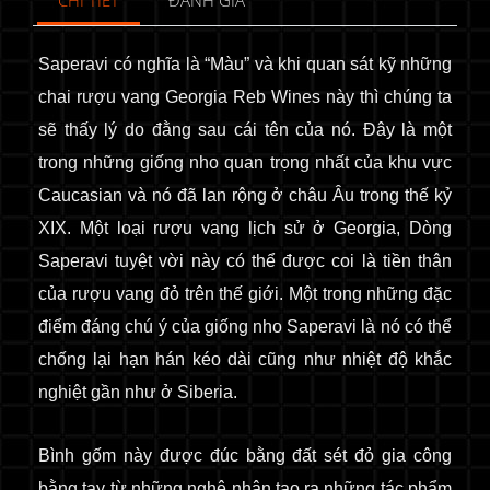
CHI TIẾT
ĐÁNH GIÁ
Saperavi có nghĩa là “Màu” và khi quan sát kỹ những
chai rượu vang Georgia Reb Wines này thì chúng ta
sẽ thấy lý do đằng sau cái tên của nó. Đây là một
trong những giống nho quan trọng nhất của khu vực
Caucasian và nó đã lan rộng ở châu Âu trong thế kỷ
XIX. Một loại rượu vang lịch sử ở Georgia, Dòng
Saperavi tuyệt vời này có thể được coi là tiền thân
của rượu vang đỏ trên thế giới. Một trong những đặc
điểm đáng chú ý của giống nho Saperavi là nó có thể
chống lại hạn hán kéo dài cũng như nhiệt độ khắc
nghiệt gần như ở Siberia.
Bình gốm này được đúc bằng đất sét đỏ gia công
bằng tay
từ những nghệ nhân tạo ra những tác phẩm