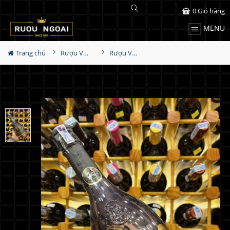
0
Giỏ hàng
MENU
Trang chủ
Rượu Vang
Rượu Vang JP Chenet Divine Chardonnay