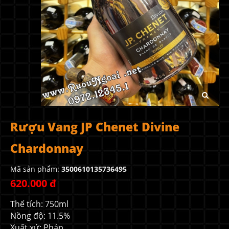
Rượu Vang JP Chenet Divine
Chardonnay
Mã sản phẩm:
3500610135736495
620.000 đ
Thể tích: 750ml
Nồng độ: 11.5%
Xuất xứ: Pháp