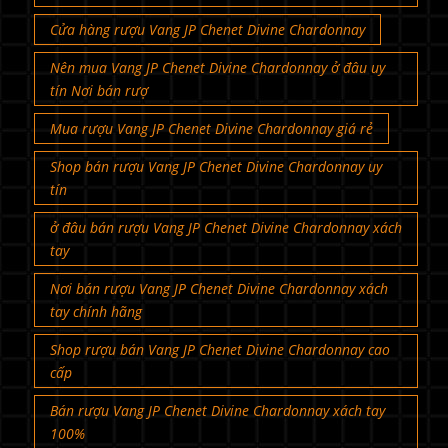
Cửa hàng rượu Vang JP Chenet Divine Chardonnay
Nên mua Vang JP Chenet Divine Chardonnay ở đâu uy
tín Nơi bán rượ
Mua rượu Vang JP Chenet Divine Chardonnay giá rẻ
Shop bán rượu Vang JP Chenet Divine Chardonnay uy
tín
ở đâu bán rượu Vang JP Chenet Divine Chardonnay xách
tay
Nơi bán rượu Vang JP Chenet Divine Chardonnay xách
tay chính hãng
Shop rượu bán Vang JP Chenet Divine Chardonnay cao
cấp
Bán rượu Vang JP Chenet Divine Chardonnay xách tay
100%