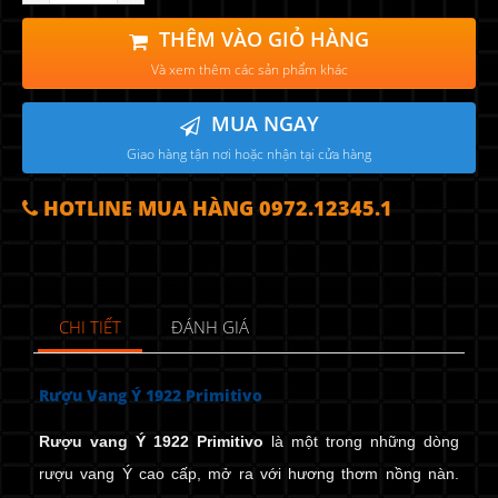
THÊM VÀO GIỎ HÀNG
Và xem thêm các sản phẩm khác
MUA NGAY
Giao hàng tận nơi hoặc nhận tại cửa hàng
HOTLINE MUA HÀNG 0972.12345.1
CHI TIẾT
ĐÁNH GIÁ
Rượu Vang Ý 1922 Primitivo
Rượu vang Ý 1922 Primitivo
là một trong những dòng
rượu vang Ý cao cấp, mở ra với hương thơm nồng nàn.