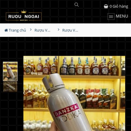
0
Giỏ hàng
MENU
Trang chủ
Rượu Vodka
Rượu Vodka Danzka Cranraz