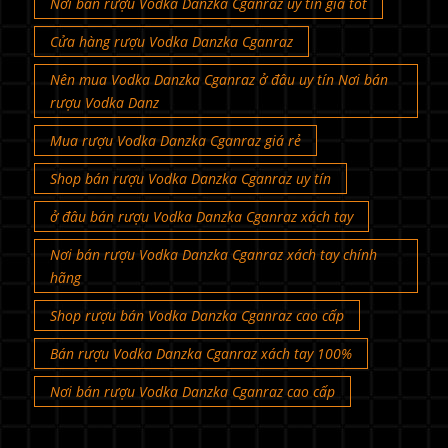
Nơi bán rượu Vodka Danzka Cganraz uy tín giá tốt
Cửa hàng rượu Vodka Danzka Cganraz
Nên mua Vodka Danzka Cganraz ở đâu uy tín Nơi bán
rượu Vodka Danz
Mua rượu Vodka Danzka Cganraz giá rẻ
Shop bán rượu Vodka Danzka Cganraz uy tín
ở đâu bán rượu Vodka Danzka Cganraz xách tay
Nơi bán rượu Vodka Danzka Cganraz xách tay chính
hãng
Shop rượu bán Vodka Danzka Cganraz cao cấp
Bán rượu Vodka Danzka Cganraz xách tay 100%
Nơi bán rượu Vodka Danzka Cganraz cao cấp