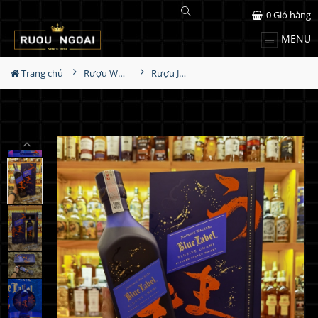
0
Giỏ hàng
MENU
Trang chủ
Rượu Whisky
Rượu JW Blue Label Elusive Umami