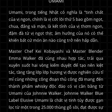
UMAMI
Umami, trong tiếng Nhật có nghĩa là “tinh chất
của vị ngon, chính là vị cốt lõi thứ 5 bao gồm ngọt,
chua, đắng và mặn, là kết tỉnh của vị thơm ngon,
đậm đà từ vị ngọt thịt; âm hưởng của nó có thể
khiến bất cứ món ăn nào cũng trở nên hấp dẫn.
Master Chef Kei Kobayashi và Master Blender
Emma Walker đã cùng nhau hợp tác, trải qua
xuyên suốt hai vòng kiểm duyệt để tạo nên kiệt
tác, tầng tầng lớp lớp hương vị được nghiên cứu tỉ
mỉ cùng những công đoạn thủ công đã mang đến
thành phẩm whisky độc đáo có vị cân bằng từ
Umami của Johnnie Walker. Johnnie Walker Blue
Label Elusive Umami là chất vị tinh túy được gạn
lọc từ một trong 25.000 thùng gỗ sồi, đạt được sự