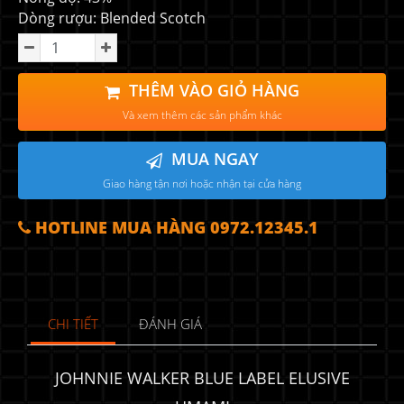
Dòng rượu: Blended Scotch
THÊM VÀO GIỎ HÀNG
Và xem thêm các sản phẩm khác
MUA NGAY
Giao hàng tận nơi hoặc nhận tại cửa hàng
HOTLINE MUA HÀNG 0972.12345.1
CHI TIẾT
ĐÁNH GIÁ
JOHNNIE WALKER BLUE LABEL ELUSIVE