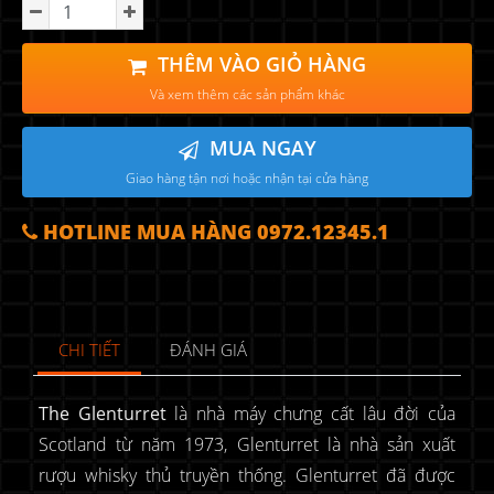
THÊM VÀO GIỎ HÀNG
Và xem thêm các sản phẩm khác
MUA NGAY
Giao hàng tận nơi hoặc nhận tại cửa hàng
HOTLINE MUA HÀNG 0972.12345.1
CHI TIẾT
ĐÁNH GIÁ
The Glenturret
là nhà máy chưng cất lâu đời của
Scotland từ năm 1973, Glenturret là nhà sản xuất
rượu whisky thủ truyền thống. Glenturret đã được