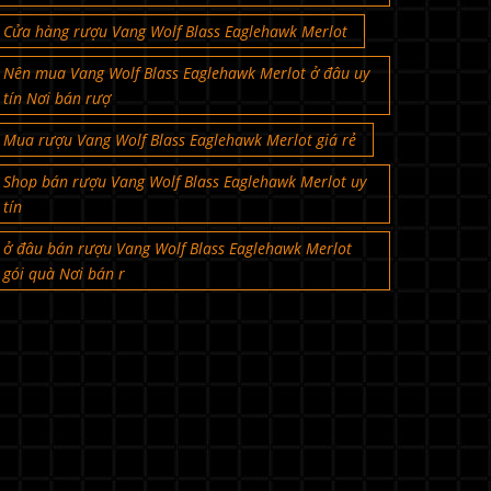
Cửa hàng rượu Vang Wolf Blass Eaglehawk Merlot
Nên mua Vang Wolf Blass Eaglehawk Merlot ở đâu uy
tín Nơi bán rượ
Mua rượu Vang Wolf Blass Eaglehawk Merlot giá rẻ
Shop bán rượu Vang Wolf Blass Eaglehawk Merlot uy
tín
ở đâu bán rượu Vang Wolf Blass Eaglehawk Merlot
gói quà Nơi bán r