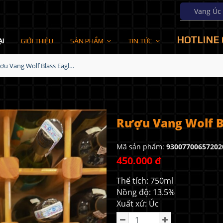
Vang Úc - 
HOTLINE 
ẠI
GIỚI THIỆU
SẢN PHẨM
TIN TỨC
Rượu Vang Wolf Blass Eaglehawk Merlot
Rượu Vang Wolf B
Mã sản phẩm:
93007700657202
450.000 đ
Thể tích: 750ml
Nồng độ: 13.5%
Xuất xứ: Úc