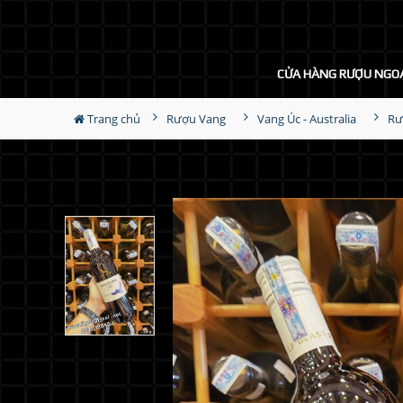
CỬA HÀNG RƯỢU NGO
Trang chủ
Rượu Vang
Vang Úc - Australia