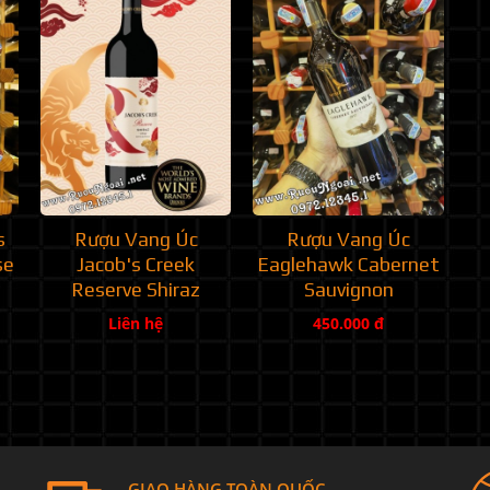
s
Rượu Vang Úc
Rượu Vang Úc
se
Jacob's Creek
Eaglehawk Cabernet
Reserve Shiraz
Sauvignon
Liên hệ
450.000 đ
GIAO HÀNG TOÀN QUỐC