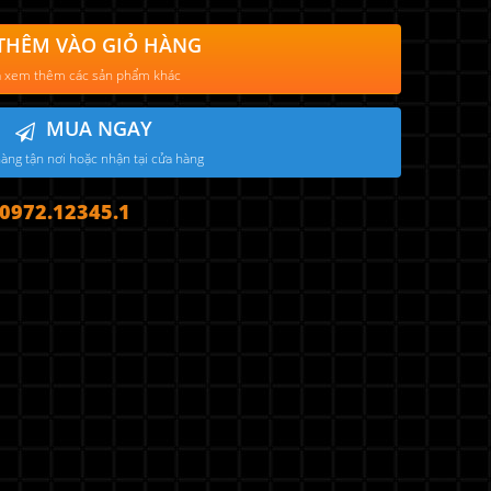
THÊM VÀO GIỎ HÀNG
 xem thêm các sản phẩm khác
MUA NGAY
àng tận nơi hoặc nhận tại cửa hàng
972.12345.1