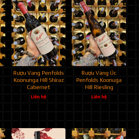
Rượu Vang Penfolds
Rượu Vang Úc
Koonunga Hill Shiraz
Penfolds Koonuga
Cabernet
Hill Riesling
Liên hệ
Liên hệ