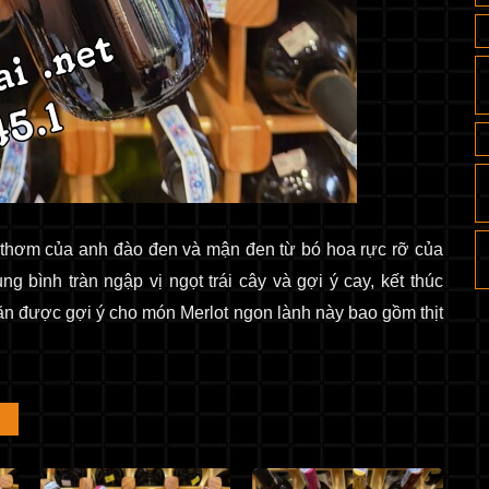
hơm của anh đào đen và mận đen từ bó hoa rực rỡ của
 bình tràn ngập vị ngọt trái cây và gợi ý cay, kết thúc
ăn được gợi ý cho món Merlot ngon lành này bao gồm thịt